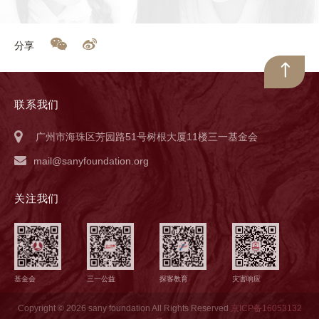
分享
联系我们
广州市海珠区芳园路51号树根大厦11楼三一基金会
mail@sanyfoundation.org
关注我们
基金会
三一公益
探客教育
灾害响应
Copyright © 2026 sany foundation All Rights Reserved
京ICP备16053132