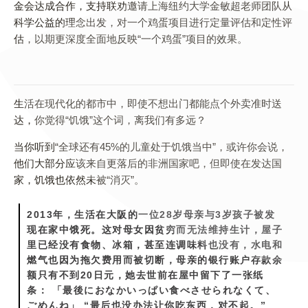
金会达成合作，支持联劝邀请上海纽约大学金敏超老师团队从
科学公益的理念出发，对一个鸡蛋项目进行定量评估和定性评
估，以期更深度全面地反映“一个鸡蛋”项目的效果。
生活在现代化的都市中，即使不想出门都能点个外卖准时送
达，你觉得“饥饿”这个词，离我们有多远？
当你听到“全球还有45%的儿童处于饥饿当中”，或许你会说，
他们大部分应该来自更落后的非洲国家吧，但即使在发达国
家，饥饿也依然未被“消灭”。
2013年，生活在大阪的一位28岁母亲与3岁孩子被发
现在家中饿死。这对母女因贫穷而无法维持生计，屋子
里已经没有食物、冰箱，甚至连调味料也没有，水电和
燃气也因为拖欠费用而被切断，母亲的银行账户存款余
额只有不到20日元，她去世前在屋中留下了一张纸
条： 「最後におなかいっぱい食べさせられなくて、
ごめんね」 “最后也没办法让你吃东西，对不起。”