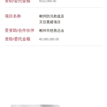
资助/委托金额
¥152,000.00
项
项目名称
郴州防汛救援及
灾后重建项目
受
受资助/合作伙伴
郴州市慈善总会
资
资助/委托金额
¥5,000,000.00
项
受
资