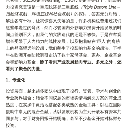
化实操，从ESG是否washing、ESG投资是否失败了，到影响
力投资究竟该是一重底线还是三重底线
（Triple Bottom Line –
指经济底线、环境底线和社会底线）
的探讨，答案无分对错，
解法各有千秋，让我惊喜又失落的是，许多机构也曾走过我们
这些年走过的弯路，然而尽管国内外影响力投资开始发展的时
间点差别不大，但我们的实践迭代的还是不够快。于是在客观
增长受限于人力精力的线性发展，以及抱着站在“巨人”的肩膀
上的登高望远的设想，我们萌生了投影响力基金的想法。下半
年在欧洲开始陆续调研走访了数十家母基金、家办、企业基金
会和影响力基金，
除了看到产业发展趋向专业、多元之外，还
看到了聚合的力量。
1、
专业化
投资层面，越来越多团队中出现了投行、资管、学术与创业的
专业跨界组合；结合不同议题的市场实情与解决方案的商业成
熟度，在实操中灵活地搭配各类成熟的金融工具；以往在国际
援助中常见的混合金融，从以发展机构为主到开放私有资本共
同参与；对于财务回报开始明确，甚至不少基金开始对标财务
投资。