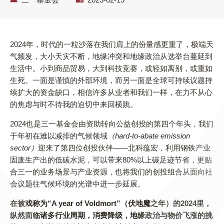
2024年，时代的一粒沙落在我们肩上的份量感更重了，极端天
气频发，大小天灾不断，地缘冲突和地缘政治从选举台蔓延到
生活中。小到商品贸易，大到科技竞赛，或轻如离别，或重如
生死。一面是谨慎的外部环境，而另一面是全球可持续议题持
续扩大的资金缺口，相信许多从业者和我们一样，在力不从心
的焦虑与时不待我的迫切中来回横跳。
2024也是三一基金会由资助转向公益创投的第四个年头，我们
于年初在难以减排的气候领域
（hard-to-abate emission
sector）
迎来了第四位创投伙伴——北科蕴宏，利用钢铁产业
固废生产出的低碳水泥，可以带来80%以上碳足迹节省，更贴
合三一的业务场景与产业资源，也将我们的创投组合从面向社
会议题往气候环境的光谱中进一步延展。
在被戏称为“A year of Voldmort”（伏地魔之年）的2024里，
纵然面临诸多行业周期，消费降级，地缘政治与物价飞涨的挑