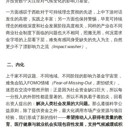
并投资数个关注应对气候变化的影响力基金。
一方面感叹于西欧对于可持续理念贯彻的先进，上中下游对话
发生的高密，实践之丰富；另一方面也保持警惕，毕竟可持续
理念的根植深度和社会发展阶段高度相关，同样的产业在不同
商业社会制度下面临的问题也大不相同，照搬无用，何况需求
金字塔的上层看下层，难免有感同身受缺失的先入为主，自然
更少不了漂影响力之流
（Impact washer）
。
二、内化
上千家不同议题、不同地域、不同阶段的影响力基金宇宙里，
难免会陷入FOMO情绪
（Fear-of-Missing-Out，害怕错失）
。
迷思在交流中豁然开朗：正是因为社会资金缺口巨大，所以每
一分投入的外部性都是显著的。所以不再执着于着掐尖，回看
出资人提出的：
解决人类社会发展的大问题。
那么遵循科学公
益原则，除了提供资金之外，最大化调用市场产业资源与项目
经验，我们形成了新的指针——
希望推动人人获得有质量的教
育、医疗健康与就业机会实现包容性发展，支持气候减缓或积