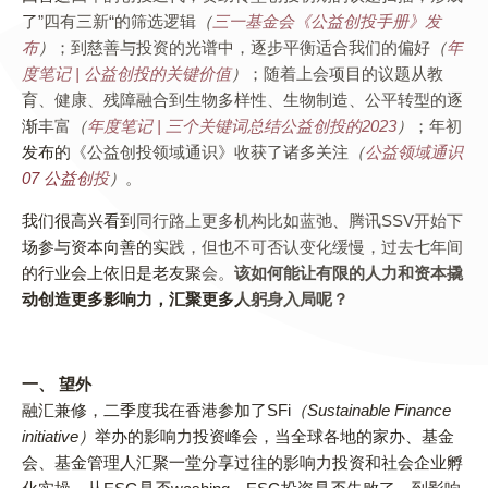
了”四有三新“的筛选逻辑
（
三一基金会《公益创投手册》发
布
）
；到慈善与投资的光谱中，逐步平衡适合我们的偏好
（
年
度笔记 | 公益创投的关键价值
）
；随着上会项目的议题从教
育、健康、残障融合到生物多样性、生物制造、公平转型的逐
渐丰富
（
年度笔记 | 三个关键词总结公益创投的2023
）
；年初
发布的《公益创投领域通识》收获了诸多关注
（
公益领域通识
07 公益创投
）
。
我们很高兴看到同行路上更多机构比如蓝弛、腾讯SSV开始下
场参与资本向善的实践，但也不可否认变化缓慢，过去七年间
的行业会上依旧是老友聚会。
该如何能让有限的人力和资本撬
动创造更多影响力，汇聚更多人躬身入局呢？
一、 望外
融汇兼修，二季度我在香港参加了SFi
（Sustainable Finance
initiative）
举办的影响力投资峰会，当全球各地的家办、基金
会、基金管理人汇聚一堂分享过往的影响力投资和社会企业孵