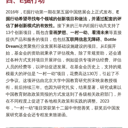
四、E掘行动
2016年，E掘行动第一期在第五届中国慈展会上正式发布。
E
掘行动希望寻找每个领域的创新项目和做法，并通过配套的评
估了解创新模式的有效性。
接下来的三年内E掘行动共支持了
13个创新项目，既包含
音画梦想、一村一幼、看清未来
等直接
提供产品和服务的项目，也包括
互联网信息无障碍、Bottle
Dream
这类聚焦行业发展和基础设施建设的项目。从E掘开
始，基金会的资助就秉承了评估视角。除了常规资助，还会通
过各种方式支持项目开展评估，例如提供专项评估经费、评估
人员的经费等，以评估促进发展。在基金会历史上，支持的规
模最大的评估是 “一村一幼”项目，花费高达130万，引起了不
少争议。这项评估由北京大学中国教育研究所宋映泉教授领
衔，前后持续三年。也因为研究扎实，结果显著，研究成果以
中国教育财政政策简报的方式发送到了各级相关政府部门，并
在不同程度上促进了各地相关政策和实践的调整。2023
年，“一村一幼”项目荣获第十二届中华慈善奖，获奖后中国发
展研究基金会还专程发来致谢函。