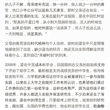
的儿子不解，母亲便补充说：快一分钟，病人就少一分钟的痛
苦，伤口少半公分可以提前几天康复。那时父亲还在创业，一
家人过着普通的生活。父亲总提到产业报国，梁在中回忆时提
到，“那真的不是口号，从小到大我就听他说，没人的时候也
说。如果是假的，他对外面说一说就算了，对儿子也这么说，
一天到晚提，就是真的。”
父母的教育源自时代精神与个人信仰。彼时的梁在中只是懵懂
地接收到了信息，缺少适当的经历，他还无法全部理解这些意
味着什么，直到自己“关键时刻”的到来。
2006年，梁在中完成本科学业，回国期间在父亲的鼓励和支持
下开始了助学工作。最初都是支持成绩优异的中学生。但与传
统资助不同，大学前的暑假这些学生会被邀请到三一参与假期
实践，以便在上大学之前能对工作有所认识，也希望他们通过
工作挣到自己第一份奖学金，这样也有尊严。因为这些孩子都
很优秀，许多人都进入名校并保送研究生，不少后来还去了海
外名校。梁在中的理念是，只要能考上研究生，就资助到研究
生，能出国，出国的学费也都付。他会和这些学生说，
社会给