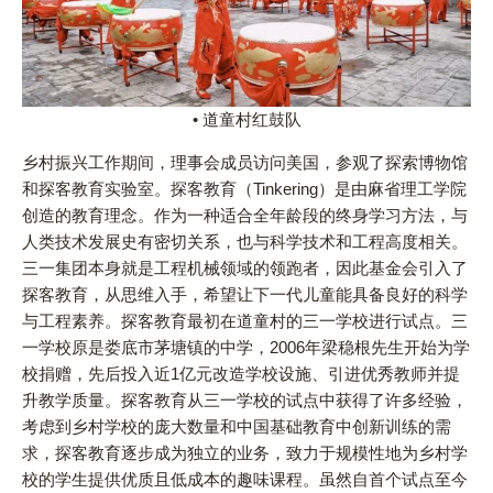
• 道童村红鼓队
乡村振兴工作期间，理事会成员访问美国，参观了探索博物馆
和探客教育实验室。探客教育（Tinkering）是由麻省理工学院
创造的教育理念。作为一种适合全年龄段的终身学习方法，与
人类技术发展史有密切关系，也与科学技术和工程高度相关。
三一集团本身就是工程机械领域的领跑者，因此基金会引入了
探客教育，从思维入手，希望让下一代儿童能具备良好的科学
与工程素养。探客教育最初在道童村的三一学校进行试点。三
一学校原是娄底市茅塘镇的中学，2006年梁稳根先生开始为学
校捐赠，先后投入近1亿元改造学校设施、引进优秀教师并提
升教学质量。探客教育从三一学校的试点中获得了许多经验，
考虑到乡村学校的庞大数量和中国基础教育中创新训练的需
求，探客教育逐步成为独立的业务，致力于规模性地为乡村学
校的学生提供优质且低成本的趣味课程。虽然自首个试点至今