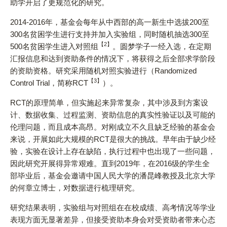
助学开启了更规范化的研究。
2014-2016年，基金会每年从中西部的高一新生中选拔200至
300名贫困学生进行支持并加入实验组，同时随机抽选300至
【2】
500名贫困学生进入对照组
。圆梦学子一经入选，在定期
汇报信息和达到资助条件的情况下，将获得之后全部求学阶段
的资助资格。研究采用随机对照实验进行（Randomized
【3】
Control Trial，简称RCT
）。
RCT的原理简单，但实施起来异常复杂，其中涉及到方案设
计、数据收集、过程监测、资助信息的真实性验证以及可能的
伦理问题，而且成本高昂。对刚成立不久且缺乏经验的基金会
来说，开展如此大规模的RCT是很大的挑战。早年由于缺少经
验，实验在设计上存在缺陷，执行过程中也出现了一些问题，
因此研究开展得异常艰难。直到2019年，在2016级的学生全
部毕业后，基金会邀请中国人民大学的潘昆峰教授及北京大学
的何章立博士，对数据进行梳理研究。
研究结果表明，实验组与对照组在在校成绩、高考情况等学业
表现方面无显著差异，但接受资助本身会对受资助者带来心态