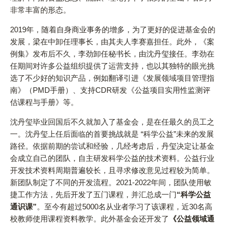
非常丰富的形态。
2019年，随着自身商业事务的增多，为了更好的促进基金会的
发展，梁在中卸任理事长，由其夫人李赛嘉担任。此外，《案
例集》发布后不久，李劲卸任秘书长，由沈丹玺接任。李劲在
任期间对许多公益组织提供了运营支持，也以其独特的眼光挑
选了不少好的知识产品，例如翻译引进《发展领域项目管理指
南》（PMD手册）、支持CDR研发《公益项目实用性监测评
估课程与手册》等。
沈丹玺毕业回国后不久就加入了基金会，是在任最久的员工之
一。沈丹玺上任后面临的首要挑战就是 “科学公益”未来的发展
路径。依据前期的尝试和经验，几经考虑后，丹玺决定让基金
会成立自己的团队，自主研发科学公益的技术资料。公益行业
开发技术资料周期普遍较长，且寻求修改意见过程较为简单。
新团队制定了不同的开发流程。2021-2022年间，团队使用敏
捷工作方法，先后开发了五门课程，并汇总成一门
“科学公益
通识课”
。至今有超过5000名从业者学习了该课程，近30名高
校教师使用课程资料教学。此外基金会还开发了
《公益领域通