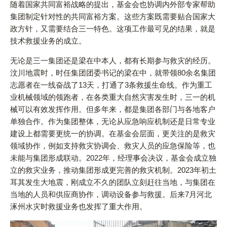
随着国家共同富裕战略的提出，基金会也协调内外部专家帮助
集团制定针对性的共同富裕方案。这些方案既需要贴合国家大
政方针，又需要结合三一特色。这项工作最可见的结果，就是
技术救援业务的成立。
无论是三一集团还是梁在中本人，都有长期参与救灾的经历。
汶川地震时，时任集团团委书记的梁在中，就带领80余名集团
志愿者在一线奋战了13天，打通了3条救援生命线。作为重工
业机械领域的领跑者，在各类重大自然灾害发生时，三一的机
械可以有效发挥作用。但多年来，都是集团各部门与各地客户
单独合作。作为集团整体，无论从应急响应机制还是日常专业
建设上都需要更统一的协调。在基金会层面，更关注的是救灾
领域协作，例如支持救灾协调会、救灾人员的应急保险等，也
未能与集团形成联动。2022年，经理事会决议，基金会成立独
立的救灾业务，推动集团形成更完善的救灾机制。2023年初土
耳其发生大地震，刚成立不久的团队立刻赶往当地，与集团在
当地的人员和供应商协作，调动设备参与救援。后来7月河北
涿州水灾时救援业务也发挥了重大作用。