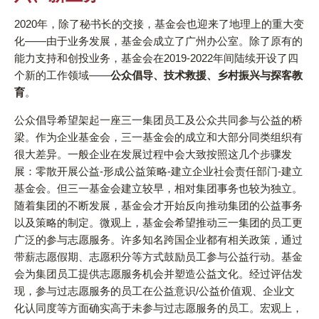
2020年，除了秘书长的交接，基金会也迎来了地理上的重大变
化——由于业务发展，基金会成立了广州办公室。除了原有的
能力支持和创投业务，基金会在2019-2022年间陆续开设了四
个新的工作领域——
公众倡导、技术救援、乡村振兴与探客教
育
。
公众倡导希望架起一座三一集团员工及公众共同参与公益的桥
梁。作为企业基金会，三一基金会的成立和大部分同类组织有
很大差异。一般企业在发展过程中会大致按照这几个步骤发
展：零散开展公益-形成公益策略-建立企业社会责任部门-建立
基金会。但三一基金会建立较早，相对集团事务也较为独立。
随着集团的不断发展，基金会才开始反向推动集团的公益事务
以及策略的制定。微观上，基金会希望推动三一集团的员工更
广泛的参与志愿服务。许多知名跨国企业都有相关政策，通过
带薪志愿假期、志愿积分等方式鼓励员工参与公益行动。基金
会为集团员工提供志愿服务机会并塑造公益文化。经过评估发
现，参与过志愿服务的员工在公益意识/公益价值观、企业文
化认同度等方面确实高于未参与过志愿服务的员工。宏观上，