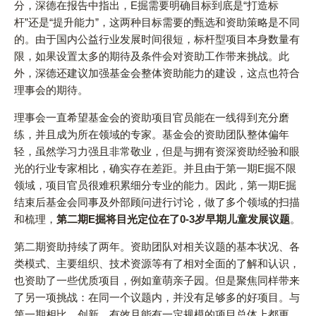
分，深德在报告中指出，E掘需要明确目标到底是“打造标
杆”还是“提升能力”，这两种目标需要的甄选和资助策略是不同
的。由于国内公益行业发展时间很短，标杆型项目本身数量有
限，如果设置太多的期待及条件会对资助工作带来挑战。此
外，深德还建议加强基金会整体资助能力的建设，这点也符合
理事会的期待。
理事会一直希望基金会的资助项目官员能在一线得到充分磨
练，并且成为所在领域的专家。基金会的资助团队整体偏年
轻，虽然学习力强且非常敬业，但是与拥有资深资助经验和眼
光的行业专家相比，确实存在差距。并且由于第一期E掘不限
领域，项目官员很难积累细分专业的能力。因此，第一期E掘
结束后基金会同事及外部顾问进行讨论，做了多个领域的扫描
和梳理，
第二期E掘将目光定位在了0-3岁早期儿童发展议题
。
第二期资助持续了两年。资助团队对相关议题的基本状况、各
类模式、主要组织、技术资源等有了相对全面的了解和认识，
也资助了一些优质项目，例如童萌亲子园。但是聚焦同样带来
了另一项挑战：在同一个议题内，并没有足够多的好项目。与
第一期相比，创新、有效且能有一定规模的项目总体上都更