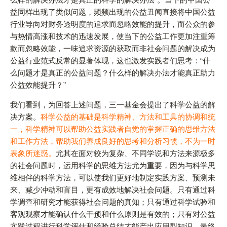
益同样出现了类似问题，频频出现的公益丑闻直接将中国公益
行业导向对财务透明度的追求而忽略效能的提升，而公众的参
与热情高涨和技术的迅速发展，使当下的公益工作更加注重筹
款而忽略效能，一味追求资源的获取而非社会问题的解决成为
公益行业范式反常的显著体现，这也激发实践者们思考：“什
么问题才是真正的公益问题？什么样的解决办法才能真正助力
公益效能提升？”
我们看到，为回答上述问题，三一基金会提出了科学公益的解
决方案。
科学公益的基础是科学精神、方法和工具的协调和统
一，科学精神可以帮助公益实践者自觉的掌握正确的思维方法
和工作方法，帮助我们养成良好的思考和分析习惯，不为一时
表象所迷惑。
尤其在面对较为复杂、不同学说和方法来源极多
的社会问题时，运用科学的思维方法尤为重要，因为与科学思
维相伴的科学方法，可以使我们更好地制定实践方案、预测未
来、减少冲动和盲目，更有成效地解决社会问题。只有通过科
学调查和研究才能获得社会问题的真知；只有通过科学试验和
客观观察才能确认什么干预和什么原则是有效的；只有对公益
实践过程进行科学评估和经验总结才能产出应用型知识，最终