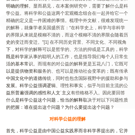
明确的理解。显而易见，在本案例研究中，需要了解什么是科
学公益。将科学和公益这两个宏观概念组合在一起并给它一个
精确的定义是一件困难的事情。梳理中外文献，很难发现统一
的解释，就像学者吴国盛所言：“在科学史上，科学与非科学
的界限从来就是模糊不清的，而这个模糊不清的界限会随着历
史的变迁而变迁。”[1] 在不同历史背景、不同文化、不同视角
下，对科学的解释可以是哲学的、方法的抑或是工具的，科学
既是科学家从事的聪明人的工作，也是指导我们每个人日常生
活的基本常识。而现有的对公益的解释更是五花八门，它既可
以是提供物资和服务的、也可以是推动社会变革的；既有传承
中国文化中的道德传统，同时也包含国际视野中的援助和参与
发展。科学公益强调逻辑、理性和事实，似乎与目前主流的公
益所普遍强调的感性和人文˙主义有些格格不入。因此要回答
什么是科学公益这个问题，恰当的解释取决于对以下问题性质
的把握：谁在提出这个问题？为什么要提出这个问题？
对科学公益的理解
首先，科学公益是由中国公益实践界而非科学界提出的，它并