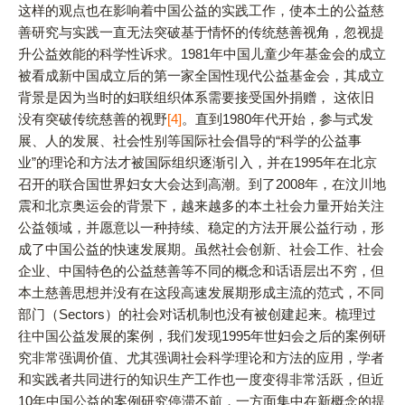
这样的观点也在影响着中国公益的实践工作，使本土的公益慈
善研究与实践一直无法突破基于情怀的传统慈善视角，忽视提
升公益效能的科学性诉求。1981年中国儿童少年基金会的成立
被看成新中国成立后的第一家全国性现代公益基金会，其成立
背景是因为当时的妇联组织体系需要接受国外捐赠， 这依旧
没有突破传统慈善的视野
[4]
。直到1980年代开始，参与式发
展、人的发展、社会性别等国际社会倡导的“科学的公益事
业”的理论和方法才被国际组织逐渐引入，并在1995年在北京
召开的联合国世界妇女大会达到高潮。到了2008年，在汶川地
震和北京奥运会的背景下，越来越多的本土社会力量开始关注
公益领域，并愿意以一种持续、稳定的方法开展公益行动，形
成了中国公益的快速发展期。虽然社会创新、社会工作、社会
企业、中国特色的公益慈善等不同的概念和话语层出不穷，但
本土慈善思想并没有在这段高速发展期形成主流的范式，不同
部门（Sectors）的社会对话机制也没有被创建起来。梳理过
往中国公益发展的案例，我们发现1995年世妇会之后的案例研
究非常强调价值、尤其强调社会科学理论和方法的应用，学者
和实践者共同进行的知识生产工作也一度变得非常活跃，但近
10年中国公益的案例研究停滞不前，一方面集中在新概念的提