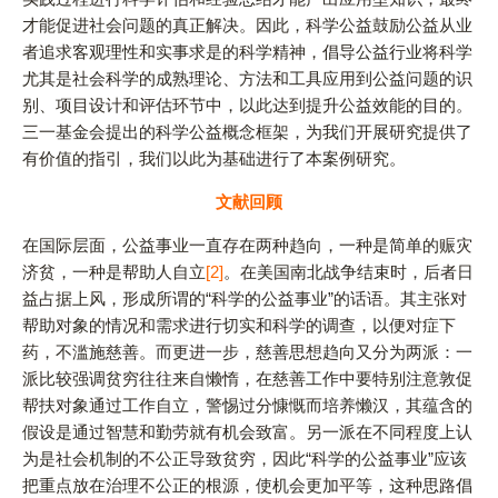
才能促进社会问题的真正解决。因此，科学公益鼓励公益从业
者追求客观理性和实事求是的科学精神，倡导公益行业将科学
尤其是社会科学的成熟理论、方法和工具应用到公益问题的识
别、项目设计和评估环节中，以此达到提升公益效能的目的。
三一基金会提出的科学公益概念框架，为我们开展研究提供了
有价值的指引，我们以此为基础进行了本案例研究。
文献回顾
在国际层面，公益事业一直存在两种趋向，一种是简单的赈灾
济贫，一种是帮助人自立
[2]
。在美国南北战争结束时，后者日
益占据上风，形成所谓的“科学的公益事业”的话语。其主张对
帮助对象的情况和需求进行切实和科学的调查，以便对症下
药，不滥施慈善。而更进一步，慈善思想趋向又分为两派：一
派比较强调贫穷往往来自懒惰，在慈善工作中要特别注意敦促
帮扶对象通过工作自立，警惕过分慷慨而培养懒汉，其蕴含的
假设是通过智慧和勤劳就有机会致富。另一派在不同程度上认
为是社会机制的不公正导致贫穷，因此“科学的公益事业”应该
把重点放在治理不公正的根源，使机会更加平等，这种思路倡