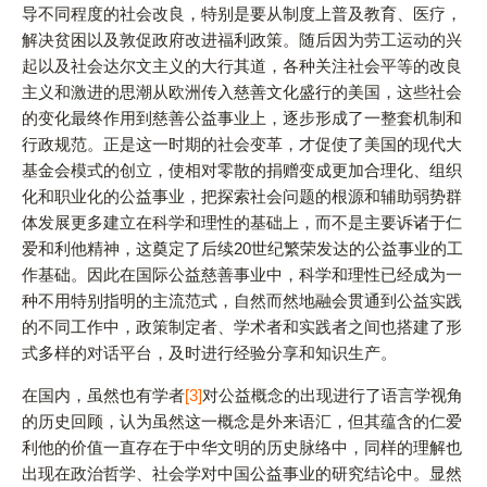
导不同程度的社会改良，特别是要从制度上普及教育、医疗，
解决贫困以及敦促政府改进福利政策。随后因为劳工运动的兴
起以及社会达尔文主义的大行其道，各种关注社会平等的改良
主义和激进的思潮从欧洲传入慈善文化盛行的美国，这些社会
的变化最终作用到慈善公益事业上，逐步形成了一整套机制和
行政规范。正是这一时期的社会变革，才促使了美国的现代大
基金会模式的创立，使相对零散的捐赠变成更加合理化、组织
化和职业化的公益事业，把探索社会问题的根源和辅助弱势群
体发展更多建立在科学和理性的基础上，而不是主要诉诸于仁
爱和利他精神，这奠定了后续20世纪繁荣发达的公益事业的工
作基础。因此在国际公益慈善事业中，科学和理性已经成为一
种不用特别指明的主流范式，自然而然地融会贯通到公益实践
的不同工作中，政策制定者、学术者和实践者之间也搭建了形
式多样的对话平台，及时进行经验分享和知识生产。
在国内，虽然也有学者
[3]
对公益概念的出现进行了语言学视角
的历史回顾，认为虽然这一概念是外来语汇，但其蕴含的仁爱
利他的价值一直存在于中华文明的历史脉络中，同样的理解也
出现在政治哲学、社会学对中国公益事业的研究结论中。显然